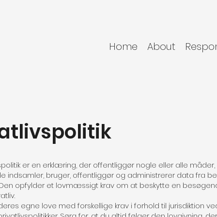
Home
About
Respon
atlivspolitik
vspolitik er en erklæring, der offentliggør nogle eller alle måder,
 indsamler, bruger, offentliggør og administrerer data fra 
 Den opfylder et lovmæssigt krav om at beskytte en besøgend
tliv.
eres egne love med forskellige krav i forhold til jurisdiktion 
ivatlivspolitikker. Sørg for, at du altid følger den lovgivning, de