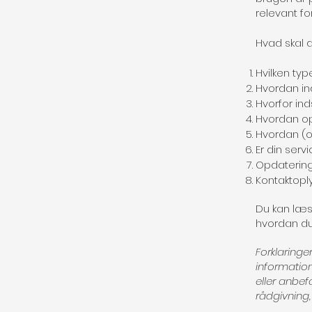
relevant for
Hvad skal d
Hvilken ty
Hvordan in
Hvorfor in
Hvordan op
Hvordan (
Er din ser
Opdateringer
Kontaktopl
Du kan læ
hvordan du 
Forklaringe
information
eller anbefa
rådgivning,