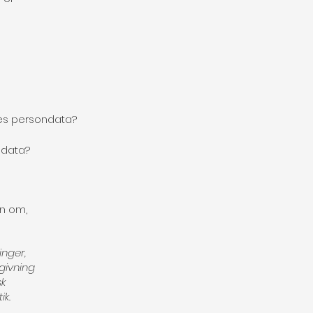
des persondata?
ndata?
on om,
inger,
givning
sk
ik.