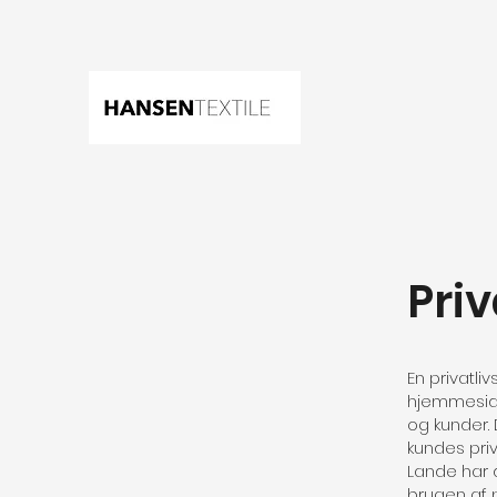
Priv
En privatli
hjemmeside
og kunder.
kundes priva
Lande har d
brugen af pr