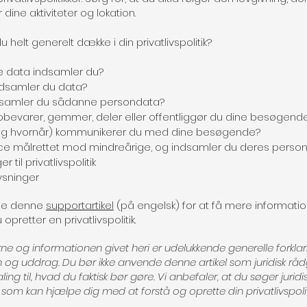
 dine aktiviteter og lokation.
u helt generelt dække i din privatlivspolitik?
pe data indsamler du?
dsamler du data?
dsamler du sådanne persondata?
bevarer, gemmer, deler eller offentliggør du dine besøgen
og hvornår) kommunikerer du med dine besøgende?
vice målrettet mod mindreårige, og indsamler du deres perso
 til privatlivspolitik
ysninger
se denne
supportartikel
(på engelsk) for at få mere informati
opretter en privatlivspolitik.
rne og informationen givet heri er udelukkende generelle forklar
 og uddrag. Du bør ikke anvende denne artikel som juridisk råd
ling til, hvad du faktisk bør gøre. Vi anbefaler, at du søger juridi
 som kan hjælpe dig med at forstå og oprette din privatlivspolit