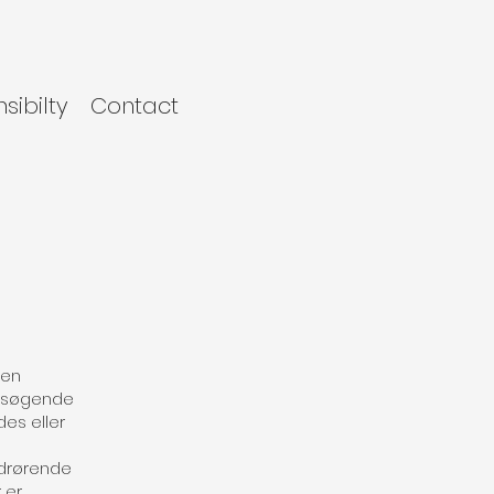
sibilty
Contact
 en
besøgende
es eller
vedrørende
r er